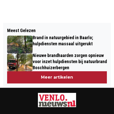
Vorig artikel
Volgend artikel
KINDEROPVANG KIDDOS OPENT IN
Meest Gelezen
GEMEENTE VENLO SPREEKT OP 25
TEGELEN
Brand in natuurgebied in Baarlo;
FEBRUARI EXCUSES UIT AAN JOODSE
hulpdiensten massaal uitgerukt
GEMEENSCHAP
Nieuwe brandhaarden zorgen opnieuw
voor inzet hulpdiensten bij natuurbrand
Boschhuizerbergen
Meer artikelen