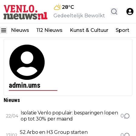
28
°C
Gedeeltelijk Bewolkt
Nieuws
112 Nieuws
Kunst & Cultuur
Sport
admin.ums
Nieuws
Isolatie Venlo populair: besparingen lopen
0
22/04
op tot 30% per maand
S2 Arbo en H3 Group starten
0
17/02