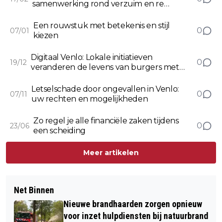
samenwerking rond verzuim en re
integratie
Een rouwstuk met betekenis en stijl
0
07/01
kiezen
Digitaal Venlo: Lokale initiatieven
0
19/12
veranderen de levens van burgers met
technologie
Letselschade door ongevallen in Venlo:
0
07/11
uw rechten en mogelijkheden
Zo regel je alle financiële zaken tijdens
0
23/06
een scheiding
Meer artikelen
Net Binnen
Nieuwe brandhaarden zorgen opnieuw
voor inzet hulpdiensten bij natuurbrand