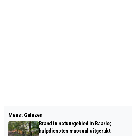
Vorig artikel
Volgend artikel
CANON EN GEMEENTE VENLO ZETTEN
Meest Gelezen
WERKZAAMHEDEN BIJ DE
STAP NAAR DUURZAME
Brand in natuurgebied in Baarlo;
ROERMONDSEPOORT AFGEROND
GEBIEDSONTWIKKELING VENLO-
hulpdiensten massaal uitgerukt