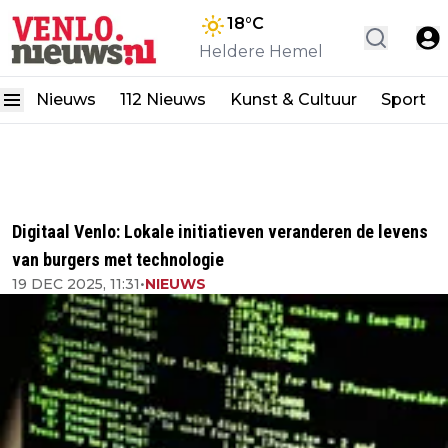
18
°C
Heldere Hemel
Nieuws
112 Nieuws
Kunst & Cultuur
Sport
Digitaal Venlo: Lokale initiatieven veranderen de levens
van burgers met technologie
19 DEC 2025, 11:31
•
NIEUWS