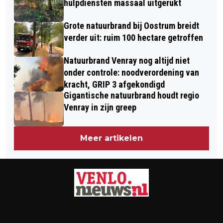
RE INTEGRATIE
hulpdiensten massaal uitgerukt
Grote natuurbrand bij Oostrum breidt
verder uit: ruim 100 hectare getroffen
Natuurbrand Venray nog altijd niet
onder controle: noodverordening van
kracht, GRIP 3 afgekondigd
Gigantische natuurbrand houdt regio
Venray in zijn greep
Meer artikelen