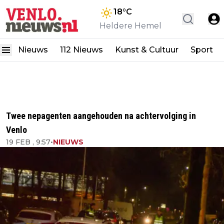
18
°C
Heldere Hemel
Nieuws
112 Nieuws
Kunst & Cultuur
Sport
Twee nepagenten aangehouden na achtervolging in
Venlo
19 FEB , 9:57
•
NIEUWS