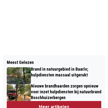
Vorig artikel
Volgend artikel
EÉN DAG VOLWASSEN ZIJN TIJDENS
Meest Gelezen
FIETSACCU VEROORZAAKT BRAND IN
ALLERKINDER
Brand in natuurgebied in Baarlo;
WONING VENLO
hulpdiensten massaal uitgerukt
Nieuwe brandhaarden zorgen opnieuw
voor inzet hulpdiensten bij natuurbrand
Boschhuizerbergen
Meer artikelen