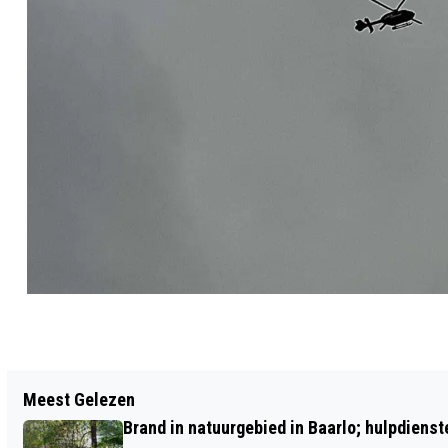
Vorig artikel
Meest Gelezen
BRANDWEER RUKT UIT VOOR PERSONEN
Brand in natuurgebied in Baarlo; hulpdiens
TE WATER BIJ MAASKADE IN VENLO