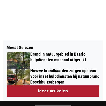
Vorig artikel
Volgend artikel
ONTDEK HET GOUD IN BIER OP HET 5E
Meest Gelezen
PERSOON TE WATER MAASKADE
MOSA WIJN EN BIERFESTIVAL IN
Brand in natuurgebied in Baarlo;
VENLO
BLERICK (VENLO) AAN DE MAAS
hulpdiensten massaal uitgerukt
Nieuwe brandhaarden zorgen opnieuw
voor inzet hulpdiensten bij natuurbrand
Boschhuizerbergen
Meer artikelen