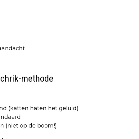
 aandacht
schrik-methode
nd (katten haten het geluid)
andaard
n (niet op de boom!)