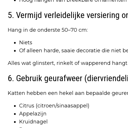
Hoog hangen van breekbare ornamenten
5. Vermijd verleidelijke versiering o
Hang in de onderste 50–70 cm:
Niets
Of alleen harde, saaie decoratie die niet 
Alles wat glinstert, rinkelt of wapperend hang
6. Gebruik geurafweer (diervriendeli
Katten hebben een hekel aan bepaalde geuren,
Citrus (citroen/sinaasappel)
Appelazijn
Kruidnagel