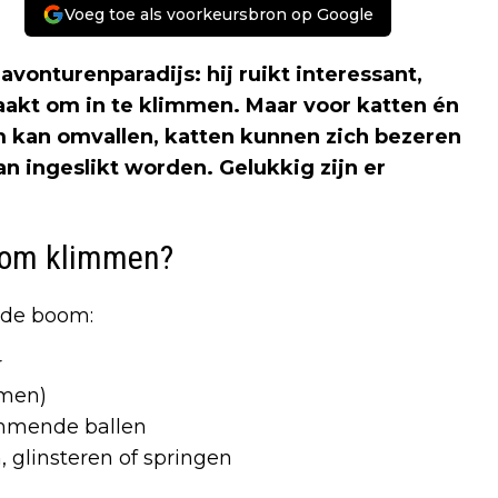
Voeg toe als voorkeursbron op Google
vonturenparadijs: hij ruikt interessant,
maakt om in te klimmen. Maar voor katten én
om kan omvallen, katten kunnen zich bezeren
n ingeslikt worden. Gelukkig zijn er
boom klimmen?
 de boom:
r
omen)
immende ballen
, glinsteren of springen