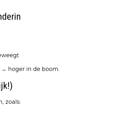
nderin
beweegt
t → hoger in de boom.
jk!)
 zoals: