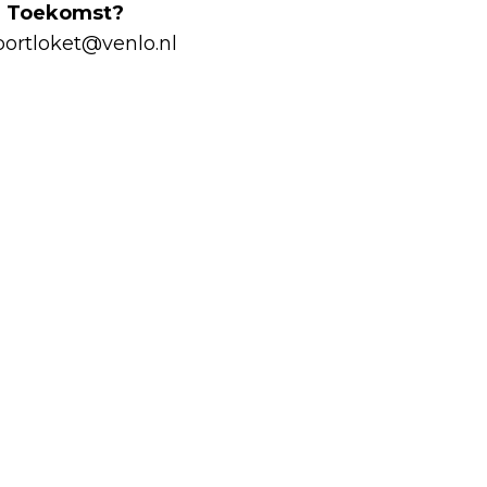
de Toekomst?
portloket@venlo.nl
Volgend artikel
RISK FACTORY LIMBURG-NOORD NODIGT
SENIOREN UIT VOOR NIEUWE VITAAL EN
VEILIG-DAGEN