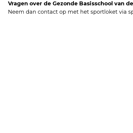
Vragen over de Gezonde Basisschool van 
Neem dan contact op met het sportloket via
s
Vorig artikel
ONGEVAL MET MOTORFIETS OP TERREIN
VRACHTWAGENBEDRIJF IN VENLO