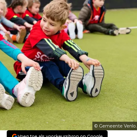
© Gemeente Venlo.
Voeg toe als voorkeursbron op Google