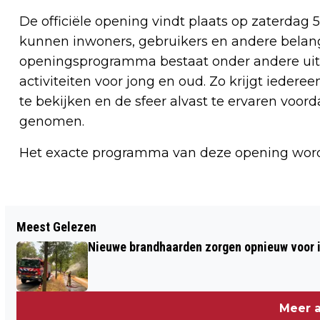
De officiële opening vindt plaats op zaterdag 
kunnen inwoners, gebruikers en andere belan
openingsprogramma bestaat onder andere uit
activiteiten voor jong en oud. Zo krijgt iede
te bekijken en de sfeer alvast te ervaren voo
genomen.
Het exacte programma van deze opening word
Vorig artikel
Meest Gelezen
BEPERKTE BEREIKBAARHEID
Nieuwe brandhaarden zorgen opnieuw voor i
BEGRAAFPLAATS VENLO - WOENSDAG
27 MEI
Meer a