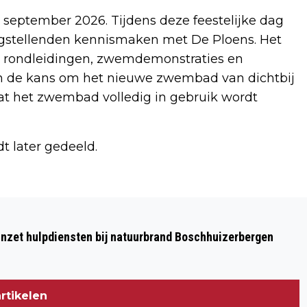
5 september 2026. Tijdens deze feestelijke dag
gstellenden kennismaken met De Ploens. Het
 rondleidingen, zwemdemonstraties en
reen de kans om het nieuwe zwembad van dichtbij
rdat het zwembad volledig in gebruik wordt
t later gedeeld.
Volgend artikel
GREEKBAER KRIJGT STANDBEELD
nzet hulpdiensten bij natuurbrand Boschhuizerbergen
rtikelen