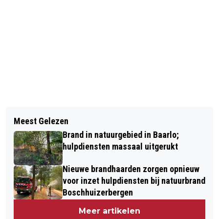
Vorig artikel
Volgend artikel
GLUREN BIJ DE BUREN VENLO ZOEKT
Meest Gelezen
WERKZAAMHEDEN KRUISPUNT
GASTVRIJE TUINEIGENAREN EN
Brand in natuurgebied in Baarlo;
TEGELEN
ONGEKEND PODIUMTALENT
hulpdiensten massaal uitgerukt
Nieuwe brandhaarden zorgen opnieuw
voor inzet hulpdiensten bij natuurbrand
Boschhuizerbergen
Meer artikelen