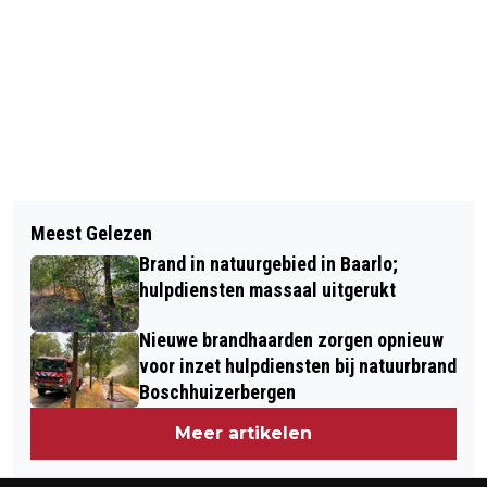
Vorig artikel
Volgend artikel
“HERT VAN BLIËERICK” WINNAAR
Meest Gelezen
IEDER KIND EEN WARME JAS
LIEDJESAVOND DE WORTELEPIN
Brand in natuurgebied in Baarlo;
BLERICK
hulpdiensten massaal uitgerukt
Nieuwe brandhaarden zorgen opnieuw
voor inzet hulpdiensten bij natuurbrand
Boschhuizerbergen
Meer artikelen