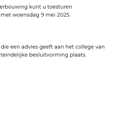
erbouwing kunt u toesturen
en met woensdag 9 mei 2025.
die een advies geeft aan het college van
eindelijke besluitvorming plaats.
Volgend artikel
ERNSTIG ONGEVAL IN VENLO: FIETSER
ZWAARGEWOND NA AANRIJDING MET
BUSJE