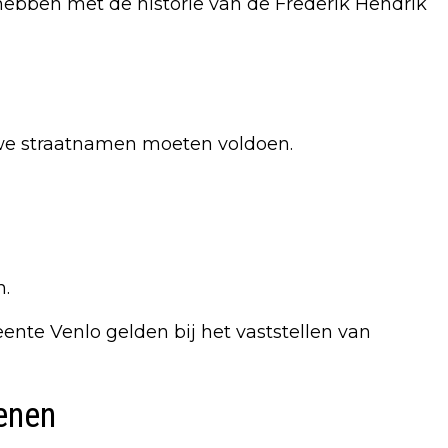
bben met de historie van de Frederik Hendrik
euwe straatnamen moeten voldoen.
n.
ente Venlo gelden bij het vaststellen van
enen