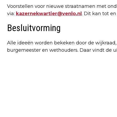
Voorstellen voor nieuwe straatnamen met ond
via:
kazernekwartier@venlo.nl
. Dit kan tot 
Besluitvorming
Alle ideeën worden bekeken door de wijkraad, 
burgemeester en wethouders. Daar vindt de uit
Vorig artikel
GEZONDE BASISSCHOOL VAN DE
TOEKOMST: POSITIEVE IMPACT IN
VASTENAVONDKAMP