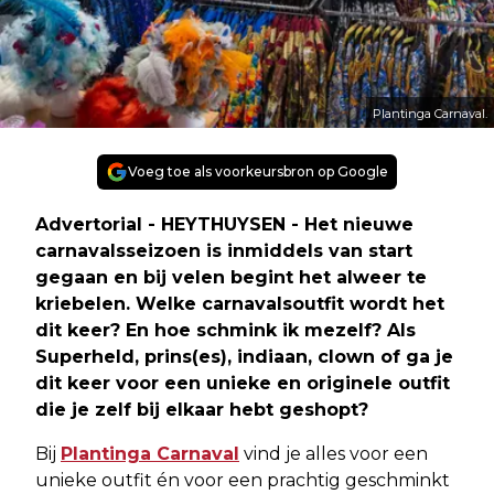
Plantinga Carnaval.
Voeg toe als voorkeursbron op Google
Advertorial -
HEYTHUYSEN - Het nieuwe
carnavalsseizoen is inmiddels van start
gegaan en bij velen begint het alweer te
kriebelen. Welke carnavalsoutfit wordt het
dit keer? En hoe schmink ik mezelf? Als
Superheld, prins(es), indiaan, clown of ga je
dit keer voor een unieke en originele outfit
die je zelf bij elkaar hebt geshopt?
Bij
Plantinga Carnaval
vind je alles voor een
unieke outfit én voor een prachtig geschminkt