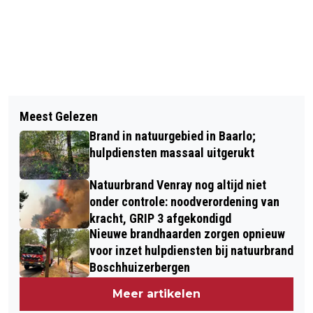
Vorig artikel
Volgend artikel
POLITIE ZOEKT VERDACHTEN NA
Meest Gelezen
VG DE TÖRVERS KLAAR VOOR
WONINGINBRAAK AAN
Brand in natuurgebied in Baarlo;
VASTELAOVEND 2026 IN DE
VOSSENERLAAN IN BLERICK
hulpdiensten massaal uitgerukt
WINDMEULE
Natuurbrand Venray nog altijd niet
onder controle: noodverordening van
kracht, GRIP 3 afgekondigd
Nieuwe brandhaarden zorgen opnieuw
voor inzet hulpdiensten bij natuurbrand
Boschhuizerbergen
Meer artikelen