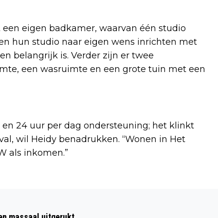
et een eigen badkamer, waarvan één studio
en hun studio naar eigen wens inrichten met
 belangrijk is. Verder zijn er twee
imte, een wasruimte en een grote tuin met een
en 24 uur per dag ondersteuning; het klinkt
geval, wil Heidy benadrukken. “Wonen in Het
OW als inkomen.”
Volgend artikel
GROTE BRAND AMPERESTRAAT
ten massaal uitgerukt