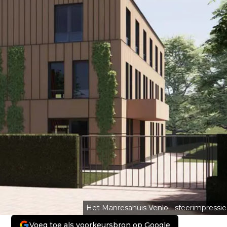
Het Manresahuis Venlo - sfeerimpressie
Voeg toe als voorkeursbron op Google