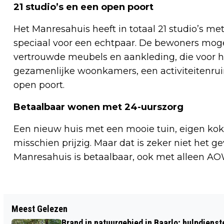
21 studio’s en een open poort
Het Manresahuis heeft in totaal 21 studio’s m
speciaal voor een echtpaar. De bewoners mog
vertrouwde meubels en aankleding, die voor hen
gezamenlijke woonkamers, een activiteitenru
open poort.
Betaalbaar wonen met 24-uurszorg
Een nieuw huis met een mooie tuin, eigen kok 
misschien prijzig. Maar dat is zeker niet het 
Manresahuis is betaalbaar, ook met alleen A
Vorig artikel
Meest Gelezen
RISK FACTORY LIMBURG-NOORD NODIGT
Brand in natuurgebied in Baarlo; hulpdiens