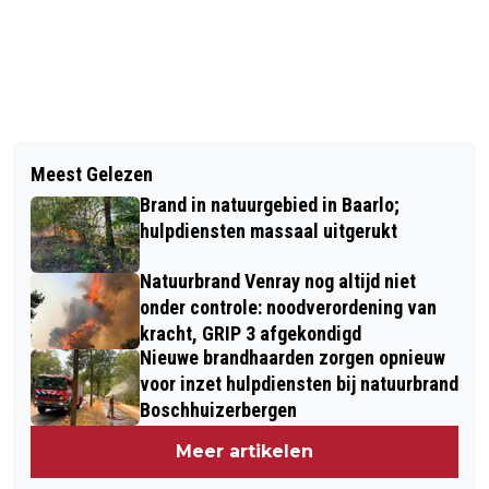
Vorig artikel
Volgend artikel
WERKZAAMHEDEN BIJ DE
Meest Gelezen
WERKGROEP DEMENTIEVRIENDELIJK
ROERMONDSEPOORT: NIEUWE
Brand in natuurgebied in Baarlo;
VENLO ORGANISEERT THEATERAVOND
VERKEERSLICHTEN
hulpdiensten massaal uitgerukt
DEMENTIE
Natuurbrand Venray nog altijd niet
onder controle: noodverordening van
kracht, GRIP 3 afgekondigd
Nieuwe brandhaarden zorgen opnieuw
voor inzet hulpdiensten bij natuurbrand
Boschhuizerbergen
Meer artikelen