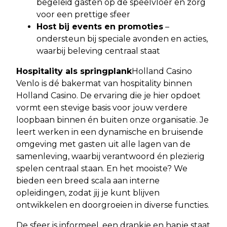
begeleid gasten op de speelvloer en zorg
voor een prettige sfeer
Host bij events en promoties
–
ondersteun bij speciale avonden en acties,
waarbij beleving centraal staat
Hospitality als springplank
Holland Casino
Venlo is dé bakermat van hospitality binnen
Holland Casino. De ervaring die je hier opdoet
vormt een stevige basis voor jouw verdere
loopbaan binnen én buiten onze organisatie. Je
leert werken in een dynamische en bruisende
omgeving met gasten uit alle lagen van de
samenleving, waarbij verantwoord én plezierig
spelen centraal staan. En het mooiste? We
bieden een breed scala aan interne
opleidingen, zodat jij je kunt blijven
ontwikkelen en doorgroeien in diverse functies.
De sfeer is informeel, een drankje en hapje staat