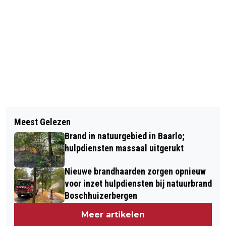
Vorig artikel
Volgend artikel
BELEEF HET PRIJZENCIRCUS OP
Meest Gelezen
KWALITEIT SCHULDHULPVERLENING
KOOPZONDAG 15 DECEMBER IN
Brand in natuurgebied in Baarlo;
IN VENLO BEZEGELD MET NVVK-
BLERICK!
hulpdiensten massaal uitgerukt
LIDMAATSCHAP
Nieuwe brandhaarden zorgen opnieuw
voor inzet hulpdiensten bij natuurbrand
Boschhuizerbergen
Meer artikelen