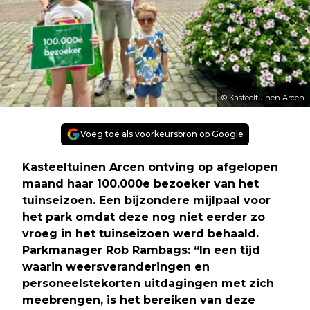
© Kasteeltuinen Arcen.
Voeg toe als voorkeursbron op Google
Kasteeltuinen Arcen ontving op afgelopen
maand haar 100.000
e
bezoeker van het
tuinseizoen. Een bijzondere mijlpaal voor
het park omdat deze nog niet eerder zo
vroeg in het tuinseizoen werd behaald.
Parkmanager Rob Rambags: “In een tijd
waarin weersveranderingen en
personeelstekorten uitdagingen met zich
meebrengen, is het bereiken van deze