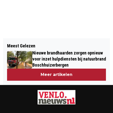
Vorig artikel
Volgend artikel
GRATIS TEGELTAXI IS TERUG IN
Meest Gelezen
BEZOEK HET OCÉ MUSEUM OP DE
GEMEENTE VENLO!
Nieuwe brandhaarden zorgen opnieuw
OPEN ZATERDAG, 7 MAART 2026
voor inzet hulpdiensten bij natuurbrand
Boschhuizerbergen
Meer artikelen