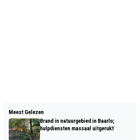
Vorig artikel
Volgend artikel
WERKZAAMHEDEN IN BINNENSTAD:
Meest Gelezen
GEWONDE BIJ STEEKINCIDENT AAN
MEER GROEN EN VERBETERDE
Brand in natuurgebied in Baarlo;
MISPELSTRAAT IN BLERICK
INRICHTING
hulpdiensten massaal uitgerukt