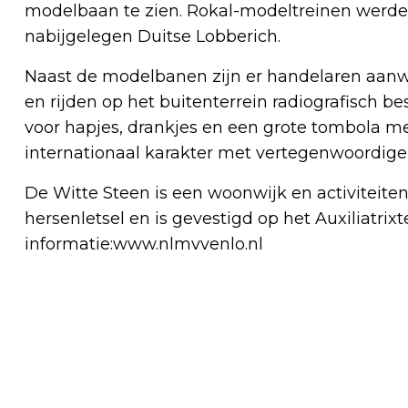
modelbaan te zien. Rokal-modeltreinen werde
nabijgelegen Duitse Lobberich.
Naast de modelbanen zijn er handelaren aan
en rijden op het buitenterrein radiografisch 
voor hapjes, drankjes en een grote tombola met
internationaal karakter met vertegenwoordigers
De Witte Steen is een woonwijk en activitei
hersenletsel en is gevestigd op het Auxiliatri
informatie:www.nlmvvenlo.nl
Vorig artikel
RISK FACTORY LIMBURG-NOORD NODIGT
SENIOREN UIT VOOR NIEUWE VITAAL EN
VEILIG-DAGEN