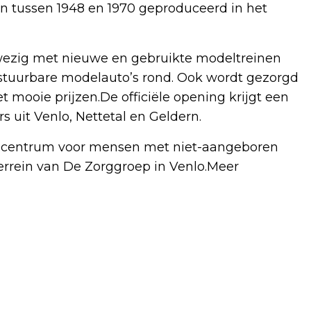
n tussen 1948 en 1970 geproduceerd in het
wezig met nieuwe en gebruikte modeltreinen
bestuurbare modelauto’s rond. Ook wordt gezorgd
 mooie prijzen.De officiële opening krijgt een
 uit Venlo, Nettetal en Geldern.
tencentrum voor mensen met niet-aangeboren
xterrein van De Zorggroep in Venlo.Meer
Volgend artikel
FORSE SCHADE, MAAR GEEN
GEWONDEN BIJ EENZIJDIG ONGEVAL IN
ARCEN