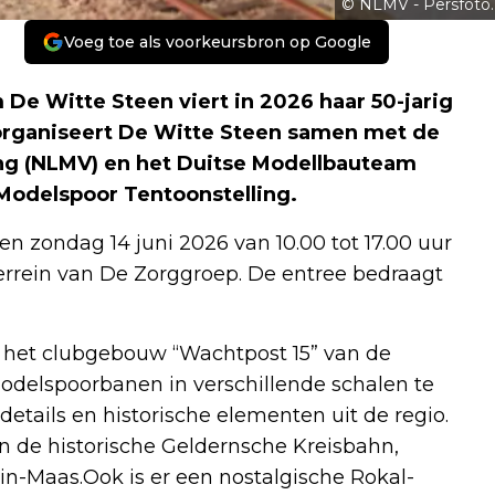
© NLMV - Persfoto.
Voeg toe als voorkeursbron op Google
e Witte Steen viert in 2026 haar 50-jarig
 organiseert De Witte Steen samen met de
g (NLMV) en het Duitse Modellbauteam
Modelspoor Tentoonstelling.
en zondag 14 juni 2026 van 10.00 tot 17.00 uur
terrein van De Zorggroep. De entree bedraagt
 het clubgebouw “Wachtpost 15” van de
modelspoorbanen in verschillende schalen te
 details en historische elementen uit de regio.
n de historische Geldernsche Kreisbahn,
-Maas.Ook is er een nostalgische Rokal-