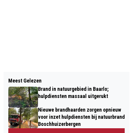
Vorig artikel
Volgend artikel
AZIATISCHE TIJGERMUG GEVONDEN
Meest Gelezen
MAN MOET CEL IN WEGENS OPZET
IN PANNINGEN
Brand in natuurgebied in Baarlo;
VERKRACHTING DOOR SEKS ZONDER
hulpdiensten massaal uitgerukt
CONDOOM
Nieuwe brandhaarden zorgen opnieuw
voor inzet hulpdiensten bij natuurbrand
Boschhuizerbergen