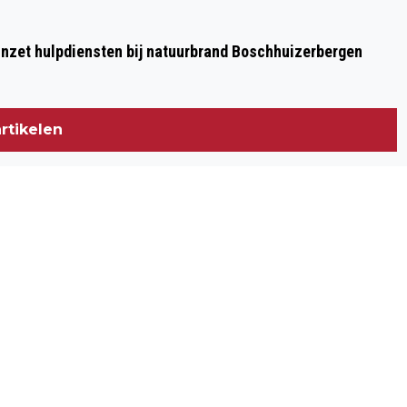
NAPOLEONSBAAN ZUID IN BAARLO:
HULPDIENSTEN MASSAAL TER PLAATSE
nzet hulpdiensten bij natuurbrand Boschhuizerbergen
rtikelen