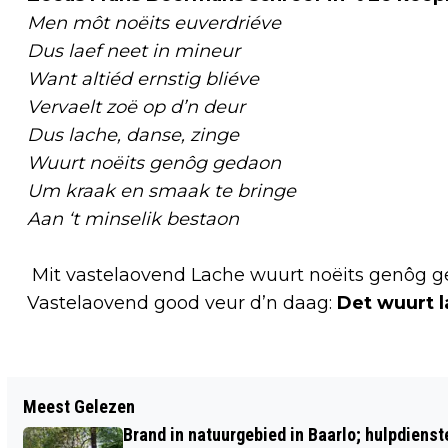
Men môt noëits euverdriéve
Dus laef neet in mineur
Want altiéd ernstig bliéve
Vervaelt zoë op d’n deur
Dus lache, danse, zinge
Wuurt noëits genôg gedaon
Um kraak en smaak te bringe
Aan ‘t minselik bestaon
Mit vastelaovend Lache wuurt noëits genôg ge
Vastelaovend good veur d’n daag:
Det wuurt 
Vorig artikel
Meest Gelezen
AANRIJDING OP DE BAARLOSESTRAAT
Brand in natuurgebied in Baarlo; hulpdiens