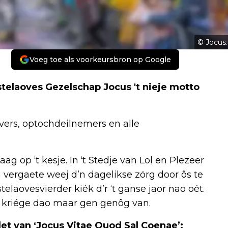
© Jocus.
Voeg toe als voorkeursbron op Google
telaoves Gezelschap Jocus 't nieje motto
iévers, optochdeilnemers en alle
ag op ‘t kesje. In ‘t Stedje van Lol en Plezeer
 vergaete weej d’n dagelikse zörg door ôs te
telaovesvierder kiék d’r ‘t ganse jaor nao oét.
j kriége dao maar gen genôg van.
et van ‘Jocus Vitae Quod Sal Coenae’: