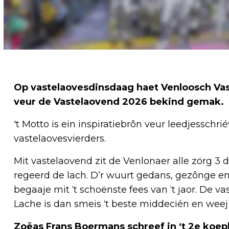
Op vastelaovesdinsdaag haet Venloosch Vas
veur de Vastelaovend 2026 bekind gemak.
't Motto is ein inspiratiebrôn veur leedjesschr
vastelaovesvierders.
Mit vastelaovend zit de Venlonaer alle zörg 3 da
regeerd de lach. D’r wuurt gedans, gezônge en
begaaje mit ‘t schoënste fees van ‘t jaor. De vas
Lache is dan smeis ‘t beste middecién en wee
Zoëas Frans Boermans schreef in ‘t 2e koepl