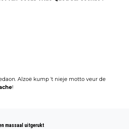
daon. Alzoë kump ‘t nieje motto veur de
lache
!
Volgend artikel
BUURGEMEENTE: AANRIJDING OP
ten massaal uitgerukt