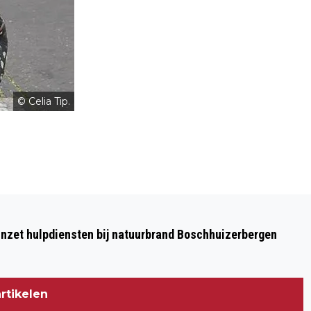
© Celia Tip.
Volgend artikel
33STE ZOKS FESTIVAL IN HET TEKEN
nzet hulpdiensten bij natuurbrand Boschhuizerbergen
VAN VERNIEUWING!
rtikelen