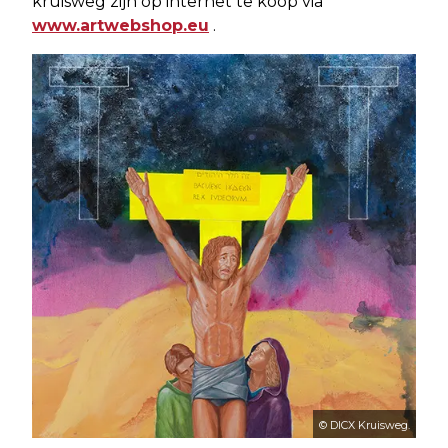
kruisweg zijn op internet te koop via
www.artwebshop.eu
.
© DICX Kruisweg.