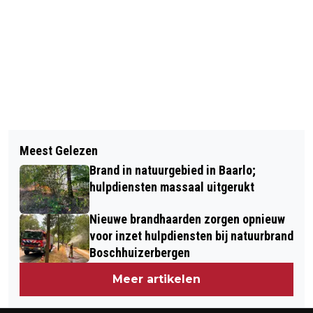
Vorig artikel
Volgend artikel
ZEER GROTE BRAND OP
Meest Gelezen
SCHIETINCIDENT OP PRINSENSTRAAT
BERKENSTRAAT IN VENLO –
Brand in natuurgebied in Baarlo;
IN VENLO: HULPDIENSTEN
MEERDERE WONINGEN BESCHADIGD
hulpdiensten massaal uitgerukt
GROOTSCHALIG INGEZET
Nieuwe brandhaarden zorgen opnieuw
voor inzet hulpdiensten bij natuurbrand
Boschhuizerbergen
Meer artikelen