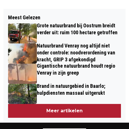
Vorig artikel
Volgend artikel
DE HERFSHANE BAND EN CHANTAL
Meest Gelezen
PRIJSVRAAG 'LIMBURG MOOIER
JANZEN BRENGEN NIEUWE VERSIE
Grote natuurbrand bij Oostrum breidt
GROEN' HELPT GROENE IDEEËN
VAN 'HALLO IN DE YELLOW' UIT
verder uit: ruim 100 hectare getroffen
WERKELIJKHEID TE MAKEN
Natuurbrand Venray nog altijd niet
onder controle: noodverordening van
kracht, GRIP 3 afgekondigd
Gigantische natuurbrand houdt regio
Venray in zijn greep
Brand in natuurgebied in Baarlo;
hulpdiensten massaal uitgerukt
Meer artikelen