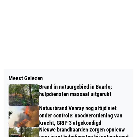
Vorig artikel
Volgend artikel
TWEE AUTO’S EN MOTOR
Meest Gelezen
VROUW GEWOND BIJ AANRIJDING OP
UITGEBRAND IN VELDEN – MOGELIJKE
Brand in natuurgebied in Baarlo;
DORPERHEIDEWEG IN ARCEN
BRANDSTICHTING
hulpdiensten massaal uitgerukt
Natuurbrand Venray nog altijd niet
onder controle: noodverordening van
kracht, GRIP 3 afgekondigd
Nieuwe brandhaarden zorgen opnieuw
voor inzet hulpdiensten bij natuurbrand