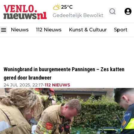
25
°C
Gedeeltelijk Bewolkt
Nieuws
112 Nieuws
Kunst & Cultuur
Sport
Woningbrand in buurgemeente Panningen – Zes katten
gered door brandweer
24 JUL 2025, 22:17
•
112 NIEUWS