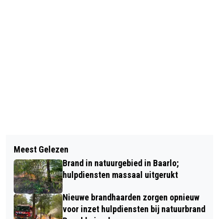
Vorig artikel
Volgend artikel
DE PRAKTISCHE KANT VAN EEN FIJNE
Meest Gelezen
ONGEVAL MET MOTORFIETS OP
THUISWERKPLEK
Brand in natuurgebied in Baarlo;
TERREIN VRACHTWAGENBEDRIJF IN
hulpdiensten massaal uitgerukt
VENLO
Nieuwe brandhaarden zorgen opnieuw
voor inzet hulpdiensten bij natuurbrand