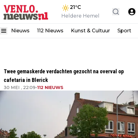
21
°C
Heldere Hemel
Nieuws
112 Nieuws
Kunst & Cultuur
Sport
Twee gemaskerde verdachten gezocht na overval op
cafetaria in Blerick
30 MEI , 22:09
•
112 NIEUWS