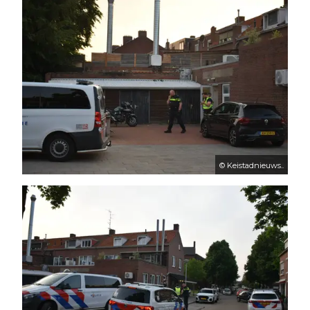
© Keistadnieuws..