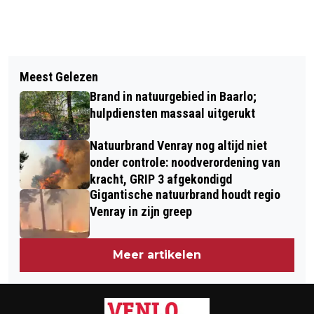
Vorig artikel
Volgend artikel
ZWERFAFVALOPRUIMGROEP WINT
Meest Gelezen
FORSE STIJGING VAN BOETES VOOR
DUURZAAMHEIDSPRIJS VOOR
Brand in natuurgebied in Baarlo;
RIJDEN ONDER INVLOED IN VENLO
ZWERFAFVALPROJECT IN VENLO-
hulpdiensten massaal uitgerukt
NOORD
Natuurbrand Venray nog altijd niet
onder controle: noodverordening van
kracht, GRIP 3 afgekondigd
Gigantische natuurbrand houdt regio
Venray in zijn greep
Meer artikelen