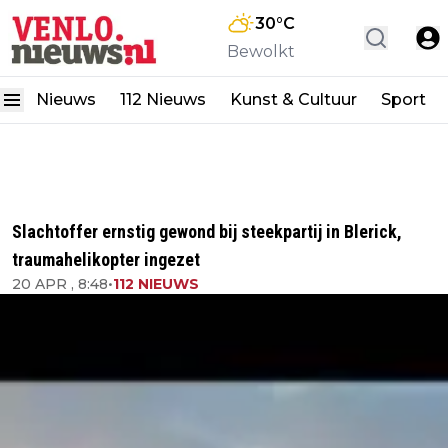
30
°C
Bewolkt
Nieuws
112 Nieuws
Kunst & Cultuur
Sport
Slachtoffer ernstig gewond bij steekpartij in Blerick,
traumahelikopter ingezet
20 APR , 8:48
•
112 NIEUWS