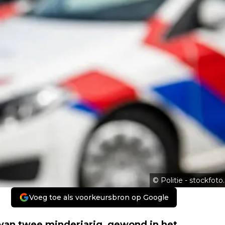
© Politie - stockfoto.
Voeg toe als voorkeursbron op Google
van twee minderjarig, gewond in het