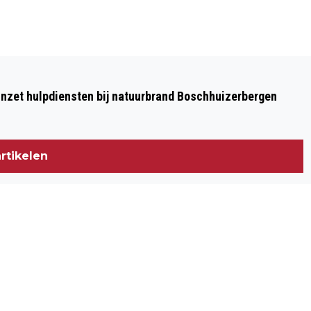
Volgend artikel
OP VAKANTIE? LAAT UW WONING
nzet hulpdiensten bij natuurbrand Boschhuizerbergen
VEILIG ACHTER!
rtikelen