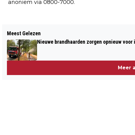
anoniem via 0800-7000.
Vorig artikel
Meest Gelezen
BEAGLE "BEATLE" BEVRIJD UIT
Nieuwe brandhaarden zorgen opnieuw voor i
ERBARMELIJKE OMSTANDIGHEDEN IN
VENLO
Meer a