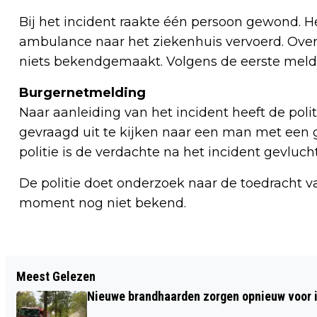
Bij het incident raakte één persoon gewond. He
ambulance naar het ziekenhuis vervoerd. Over
niets bekendgemaakt. Volgens de eerste meld
Burgernetmelding
Naar aanleiding van het incident heeft de poli
gevraagd uit te kijken naar een man met een ge
politie is de verdachte na het incident gevlucht
De politie doet onderzoek naar de toedracht va
moment nog niet bekend.
Vorig artikel
Meest Gelezen
HITTE IN NEDERLAND: SCHOLEN DICHT,
Nieuwe brandhaarden zorgen opnieuw voor i
EXAMENS GESCHRAPT EN WERK