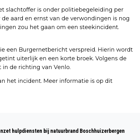
t slachtoffer is onder politiebegeleiding per
 de aard en ernst van de verwondingen is nog
ingen zou het gaan om een steekincident.
tie een Burgernetbericht verspreid. Hierin wordt
tint uiterlijk en een korte broek. Volgens de
 in de richting van Venlo.
n het incident. Meer informatie is op dit
Volgend artikel
VAN 38,6 NAAR BIJNA 40 GRADEN: ZO
nzet hulpdiensten bij natuurbrand Boschhuizerbergen
VERANDERDE HITTE IN NEDERLAND