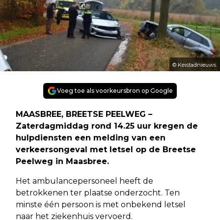
© Keistadnieuws.
Voeg toe als voorkeursbron op Google
MAASBREE, BREETSE PEELWEG –
Zaterdagmiddag rond 14.25 uur kregen de
hulpdiensten een melding van een
verkeersongeval met letsel op de Breetse
Peelweg in Maasbree.
Het ambulancepersoneel heeft de
betrokkenen ter plaatse onderzocht. Ten
minste één persoon is met onbekend letsel
naar het ziekenhuis vervoerd.