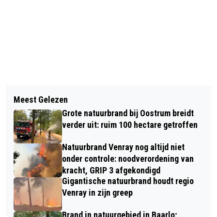
Vorig artikel
Volgend artikel
VENLO ZET FYSIEKE WINKELS IN HET
Meest Gelezen
SUR MEUSE SCHRIJFT NIEUW
ZONNETJE TIJDENS WEEK VAN DE
Grote natuurbrand bij Oostrum breidt
HOOFDSTUK: VAN BRASSERIE NAAR
STENEN WINKEL
verder uit: ruim 100 hectare getroffen
PANNENKOEKENHUIS
Natuurbrand Venray nog altijd niet
onder controle: noodverordening van
kracht, GRIP 3 afgekondigd
Gigantische natuurbrand houdt regio
Venray in zijn greep
Brand in natuurgebied in Baarlo;