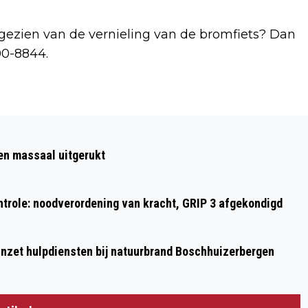
ts gezien van de vernieling van de bromfiets? Dan
00-8844.
Volgend artikel
WAARSCHUWINGSARTIKEL; LAAT NOOIT
ten massaal uitgerukt
DIEREN EN KINDEREN ACHTER IN EEN
WARME AUTO
ontrole: noodverordening van kracht, GRIP 3 afgekondigd
nzet hulpdiensten bij natuurbrand Boschhuizerbergen