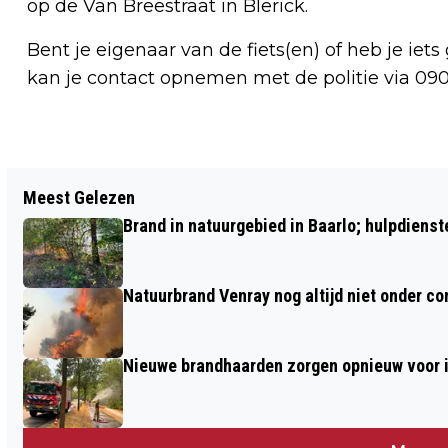
op de Van Breestraat in Blerick.
Bent je eigenaar van de fiets(en) of heb je ie
kan je contact opnemen met de politie via 09
Vorig artikel
Meest Gelezen
BLERICKSE FENNA IN FINALE VAN
Brand in natuurgebied in Baarlo; hulpdiens
‘LEUKSTE BABY VAN 2017’
Natuurbrand Venray nog altijd niet onder c
Nieuwe brandhaarden zorgen opnieuw voor i