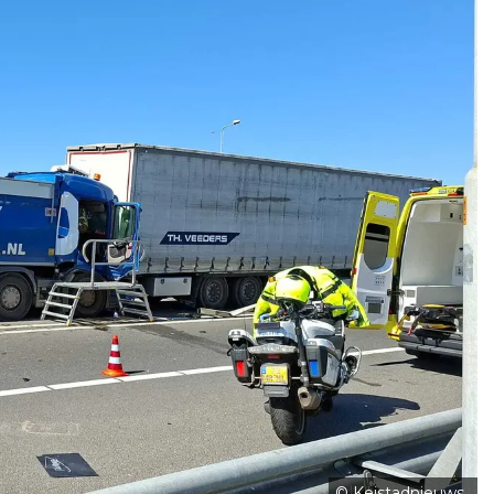
© Keistadnieuws..