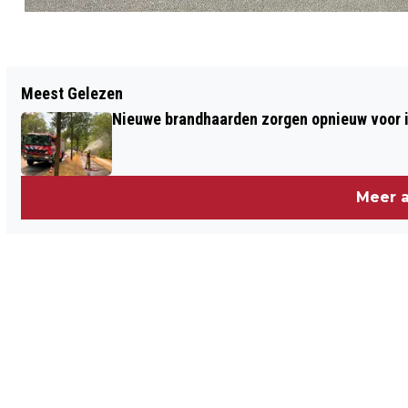
Vorig artikel
Meest Gelezen
GROTE HENNEPKWEKERIJ ONTDEKT IN
Nieuwe brandhaarden zorgen opnieuw voor i
BEDRIJFSGEBOUW BLERICK
Meer a