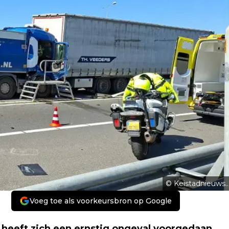
© Keistadnieuws..
Voeg toe als voorkeursbron op Google
heeft zich een ernstig ongeval voorgedaan