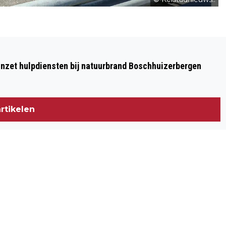
Volgend artikel
ONGEVAL MET ONBEKENDE VLOEISTOF
nzet hulpdiensten bij natuurbrand Boschhuizerbergen
IN WONING TEGELEN: TWEE PERSONEN
GECONTROLEERD
rtikelen